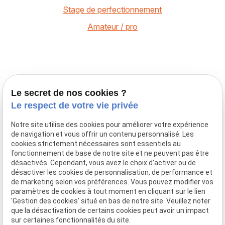
Stage de perfectionnement
Amateur / pro
ECURIE DES
Téléphone
Le secret de nos cookies ?
POMMIERS
06 22 45 52 83
Le respect de votre vie privée
Centre
06 32 75 14 31
équestre
Notre site utilise des cookies pour améliorer votre expérience
de navigation et vous offrir un contenu personnalisé. Les
Écurie des Pommiers,
cookies strictement nécessaires sont essentiels au
votre centre équestre à
fonctionnement de base de notre site et ne peuvent pas être
Landes-sur-Ajon, dédié à
désactivés. Cependant, vous avez le choix d'activer ou de
l'excellence équestre, à la
compétition et à l'élevage.
désactiver les cookies de personnalisation, de performance et
Adresse
Horaires
de marketing selon vos préférences. Vous pouvez modifier vos
paramètres de cookies à tout moment en cliquant sur le lien
Le Bourg
'Gestion des cookies' situé en bas de notre site. Veuillez noter
Lundi-
14310 Landes-
que la désactivation de certains cookies peut avoir un impact
Dimanche
sur-Ajon
sur certaines fonctionnalités du site.
08:00-18:00